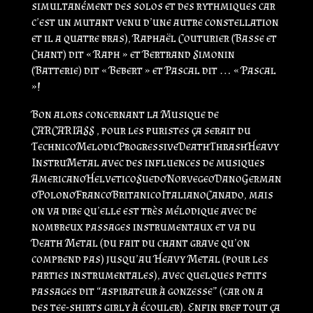
simultanément des solos et des rythmiques car
c’est un mutant venu d’une autre constellation
et il a quatre bras), Raphaël Couturier (Basse et
Chant) dit « Raph » et Bertrand Simonin
(Batterie) dit « Bebert » et Pascal dit … « Pascal
»!
Bon alors concernant la Musique de
CARCARIASS , pour les puristes ça serait du
TechnicoMelodicProgressiveDeathThrashHeavy
InstruMetal avec des influences de musiques
AmericanoHelveticoSuedoNorvegeoDanoGerman
oPolonoFrancoBritanicoItalianoCanado, mais
on va dire qu’elle est très mélodique avec de
nombreux passages instrumentaux et va du
Death Metal (du fait du chant grave qu’on
comprend pas) jusqu’au Heavy Metal (pour les
parties instrumentales), avec quelques petits
passages dit “aspirateur à gonzesse” (car on a
des tee-shirts girly à écouler). Enfin bref tout ça