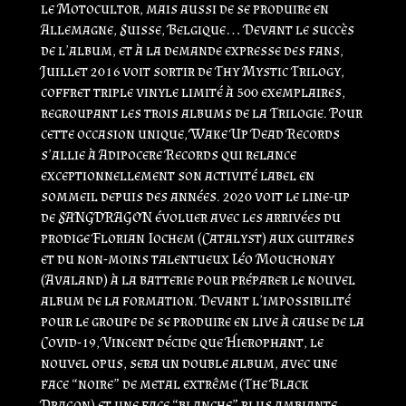
le Motocultor, mais aussi de se produire en
Allemagne, Suisse, Belgique… Devant le succès
de l’album, et à la demande expresse des fans,
Juillet 2016 voit sortir de Thy Mystic Trilogy,
coffret triple vinyle limité à 500 exemplaires,
regroupant les trois albums de la Trilogie. Pour
cette occasion unique, Wake Up Dead Records
s’allie à Adipocere Records qui relance
exceptionnellement son activité label en
sommeil depuis des années. 2020 voit le line-up
de SANGDRAGON évoluer avec les arrivées du
prodige Florian Iochem (Catalyst) aux guitares
et du non-moins talentueux Léo Mouchonay
(Avaland) à la batterie pour préparer le nouvel
album de la formation. Devant l’impossibilité
pour le groupe de se produire en live à cause de la
Covid-19, Vincent décide que Hierophant, le
nouvel opus, sera un double album, avec une
face “noire” de metal extrême (The Black
Dragon) et une face “blanche” plus ambiante,