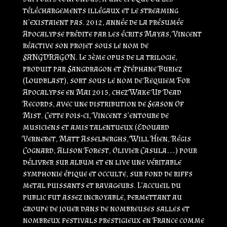
téléchargements illégaux et le streaming
n’existaient pas. 2012, année de la présumée
Apocalypse prédite par les écrits Mayas, Vincent
réactive son projet sous le nom de
SANGDRAGON. Le 3ème opus de la trilogie,
produit par Sangdragon et Stéphane Buriez
(Loudblast), sort sous le nom de Requiem For
Apocalypse en Mai 2015, chez Wake Up Dead
Records, avec une distribution de Season Of
Mist. Cette fois-ci, Vincent s’entoure de
musiciens et amis talentueux (Edouard
Verneret, Matt Asselberghs, Will Hien, Régis
Cognard, Alison Forest, Olivier Casula…) pour
délivrer sur album et en live une véritable
symphonie épique et occulte, sur fond de riffs
metal puissants et ravageurs. L’accueil du
public fut assez incroyable, permettant au
groupe de jouer dans de nombreuses salles et
nombreux festivals prestigieux en France comme