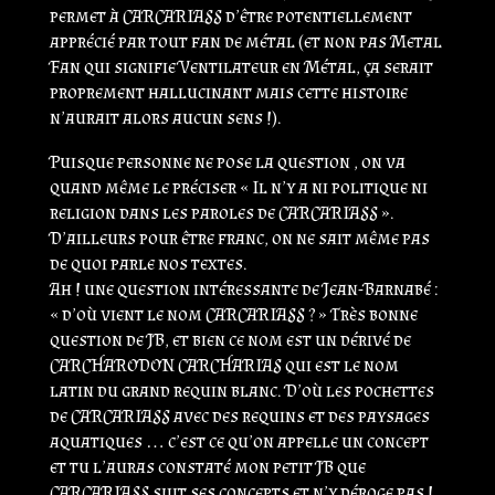
permet à CARCARIASS d’être potentiellement
apprécié par tout fan de métal (et non pas Metal
Fan qui signifie Ventilateur en Métal, ça serait
proprement hallucinant mais cette histoire
n’aurait alors aucun sens !).
Puisque personne ne pose la question , on va
quand même le préciser « Il n’y a ni politique ni
religion dans les paroles de CARCARIASS ».
D’ailleurs pour être franc, on ne sait même pas
de quoi parle nos textes.
Ah ! une question intéressante de Jean-Barnabé :
« d’où vient le nom CARCARIASS ? » Très bonne
question de JB, et bien ce nom est un dérivé de
CARCHARODON CARCHARIAS qui est le nom
latin du grand requin blanc. D’où les pochettes
de CARCARIASS avec des requins et des paysages
aquatiques … c’est ce qu’on appelle un concept
et tu l’auras constaté mon petit JB que
CARCARIASS suit ses concepts et n’y déroge pas !