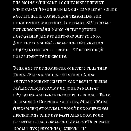
pas moins séduisant. Le guitariste parvint
rapidement à réunir un line up complet et solide
avec lequel il commença à travailler sur
de nouveaux morceaux. Le premier EP éponyme
fut enregistré au Noise Factory Studio
avec Gérald Jans et auto-produit en 2010.
Souvent considéré comme une déclaration
d&#39;intention, ce premier EP définit déjà
l&#39;identité du groupe.
Deux ans et de nombreux concerts plus tard,
Fading Bliss retourne au studio Noise
Factory pour enregistrer son premier album.
Mélancolique comme un jour de pluie et
d&#39;une ambiance encore plus doom, « From
Illusion To Despair » sort chez Mighty Music
(Danemark) et ouvre la voie à de nombreuses
apparitions dans des festivals doom pour
le sextet belge, comme notamment Dordrecht
Doom Days (Pays-Bas), Darken The