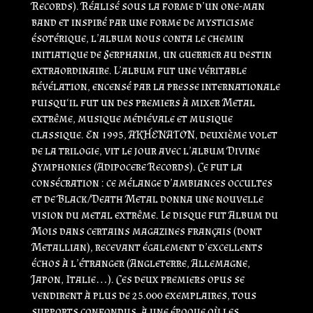
Records). Réalisé sous la forme d’un one-man
band et inspiré par une forme de mysticisme
ésotérique, l’album nous conta le chemin
initiatique de Serphanim, un guerrier au destin
extraordinaire. L’album fut une véritable
révélation, encensé par la presse internationale
puisqu‘il fut un des premiers à mixer Metal
extrême, musique médiévale et musique
classique. En 1995, AKHENATON, deuxième volet
de la trilogie, vit le jour avec l’album Divine
Symphonies (Adipocere Records). Ce fut la
consécration : ce mélange d’ambiances occultes
et de Black/Death Metal donna une nouvelle
vision du metal extrême. Le disque fut Album du
Mois dans certains magazines français (dont
Metallian), recevant également d’excellents
échos à l’étranger (Angleterre, Allemagne,
Japon, Italie…). Ces deux premiers opus se
vendirent à plus de 25.000 exemplaires, tous
supports confondus, à une époque où les