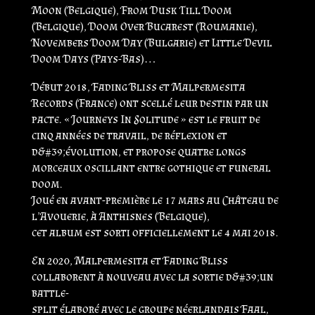
Moon (Belgique), From Dusk Till Doom
(Belgique), Doom Over Bucarest (Roumanie),
Novembers Doom Day (Bulgarie) et Little Devil
Doom Days (Pays-Bas)…
Début 2018, Fading Bliss et Malpermesita
Records (France) ont scellé leur destin par un
pacte. « Journeys In Solitude » est le fruit de
cinq années de travail, de réflexion et
d&#39;évolution, et propose quatre longs
morceaux oscillant entre gothique et funeral
doom.
Joué en avant-première le 17 mars au Château de
l’Avouerie, à Anthisnes (Belgique),
cet album est sorti officiellement le 4 mai 2018.
En 2020, Malpermesita et Fading Bliss
collaborent à nouveau avec la sortie d&#39;un
battle-
split élaboré avec le groupe néerlandais Faal,